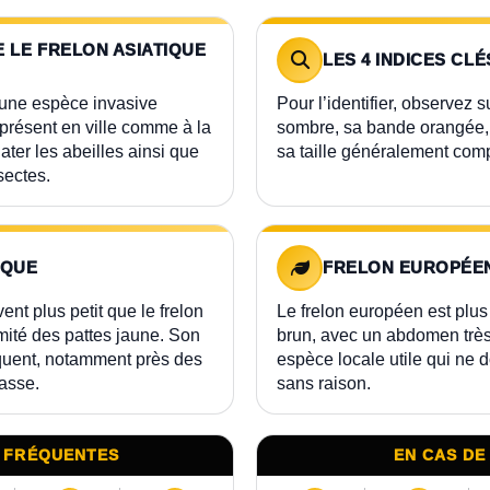
E LE FRELON ASIATIQUE
LES 4 INDICES CLÉ
t une espèce invasive
Pour l’identifier, observez s
t présent en ville comme à la
sombre, sa bande orangée, 
ter les abeilles ainsi que
sa taille généralement comp
sectes.
IQUE
FRELON EUROPÉE
ent plus petit que le frelon
Le frelon européen est plus
mité des pattes jaune. Son
brun, avec un abdomen très
réquent, notamment près des
espèce locale utile qui ne do
asse.
sans raison.
 FRÉQUENTES
EN CAS DE