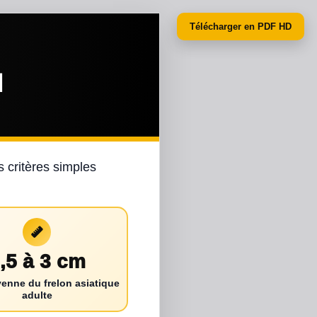
Télécharger en PDF HD
N
s critères simples
,5 à 3 cm
yenne du frelon asiatique
adulte