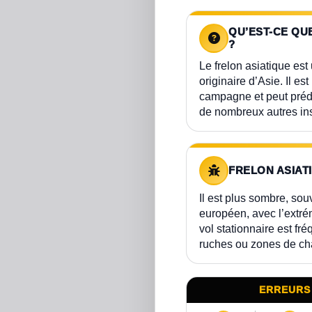
QU’EST-CE QU
?
Le frelon asiatique es
originaire d’Asie. Il es
campagne et peut préda
de nombreux autres in
FRELON ASIAT
Il est plus sombre, souv
européen, avec l’extré
vol stationnaire est f
ruches ou zones de ch
ERREURS