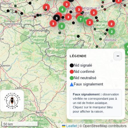
2
3
2
4
3
2
4
3
4
3
7
15
2
3
2
2
2
−
LÉGENDE
Nid signalé
Nid confirmé
Nid neutralisé
Faux signalement
Faux signalement :
observation
vérifiée ne correspondant pas à
un nid de frelon asiatique.
Cliquez sur le marqueur bleu
pour afficher la raison.
50 km
Leaflet
|
© OpenStreetMap contributors