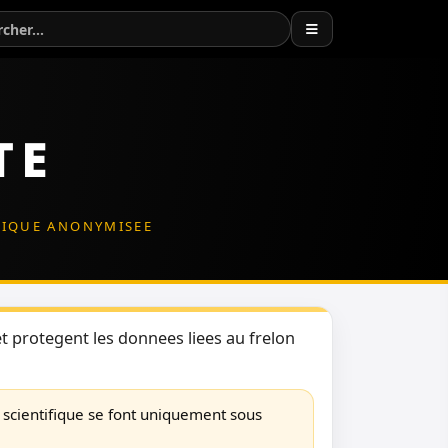
TE
FIQUE ANONYMISEE
et protegent les donnees liees au frelon
 scientifique se font uniquement sous