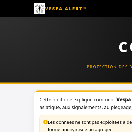
VESPA ALERT™
C
PROTECTION DES 
Cette politique explique comment
Vespa 
asiatique, aux signalements, au piegeage, 
Les donnees ne sont pas exploitees a de
forme anonymisee ou agregee.