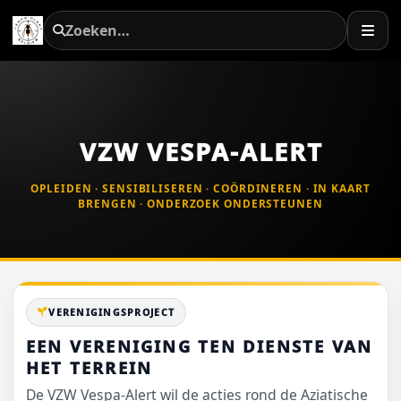
VZW VESPA-ALERT
OPLEIDEN · SENSIBILISEREN · COÖRDINEREN · IN KAART
BRENGEN · ONDERZOEK ONDERSTEUNEN
VERENIGINGSPROJECT
EEN VERENIGING TEN DIENSTE VAN
HET TERREIN
De VZW Vespa-Alert wil de acties rond de Aziatische