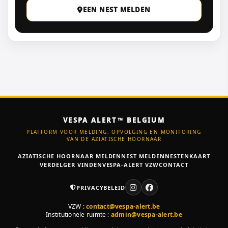
EEN NEST MELDEN
VESPA ALERT™ BELGIUM
PLATFORM VOOR MELDING, OPVOLGING EN MONITORING
VAN DE AZIATISCHE HOORNAAR
AZIATISCHE HOORNAAR MELDEN
NEST MELDEN
NESTENKAART
VERDELGER VINDEN
VESPA-ALERT VZW
CONTACT
PRIVACYBELEID
VZW :
contact@vespa-alert.be
Institutionele ruimte :
admin@vespa-alert.be